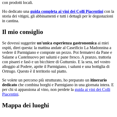
con prodotti locali.
Ho dedicato una
guida completa ai vini dei Colli Piacentini
con la
storia dei vitigni, gli abbinamenti e tutti i dettagli per le degustazioni
in cantina.
Il mio consiglio
Se dovessi suggerire
un'unica esperienza gastronomica
ai miei
ospiti, direi questa: la mattina andate al Caseificio La Madonnina a
vedere il Parmigiano e comprate un pezzo. Poi fermatevi da Pane e
Salame a Castelnuovo per salumi e pane fresco. A pranzo, trattoria
con pisarei e fasö e un bicchiere di Gutturnio. E la sera, nel vostro
alloggio al Podere, aprite il Parmigiano, i salumi e una bottiglia di
Ortrugo. Questo è il territorio sul piatto.
Se volete un percorso più strutturato, ho preparato un
itinerario
dedicato
che combina borghi e Parmigiano in una giornata intera. E
per chi si appassiona al vino, non perdete la
guida ai vini dei Colli
Piacentini
.
Mappa dei luoghi
Leaflet
|
©
OpenStreetMap