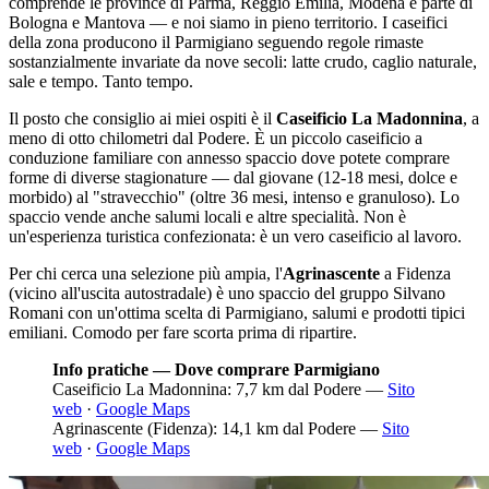
comprende le province di Parma, Reggio Emilia, Modena e parte di
Bologna e Mantova — e noi siamo in pieno territorio. I caseifici
della zona producono il Parmigiano seguendo regole rimaste
sostanzialmente invariate da nove secoli: latte crudo, caglio naturale,
sale e tempo. Tanto tempo.
Il posto che consiglio ai miei ospiti è il
Caseificio La Madonnina
, a
meno di otto chilometri dal Podere. È un piccolo caseificio a
conduzione familiare con annesso spaccio dove potete comprare
forme di diverse stagionature — dal giovane (12-18 mesi, dolce e
morbido) al "stravecchio" (oltre 36 mesi, intenso e granuloso). Lo
spaccio vende anche salumi locali e altre specialità. Non è
un'esperienza turistica confezionata: è un vero caseificio al lavoro.
Per chi cerca una selezione più ampia, l'
Agrinascente
a Fidenza
(vicino all'uscita autostradale) è uno spaccio del gruppo Silvano
Romani con un'ottima scelta di Parmigiano, salumi e prodotti tipici
emiliani. Comodo per fare scorta prima di ripartire.
Info pratiche — Dove comprare Parmigiano
Caseificio La Madonnina: 7,7 km dal Podere —
Sito
web
·
Google Maps
Agrinascente (Fidenza): 14,1 km dal Podere —
Sito
web
·
Google Maps