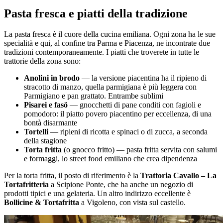
Pasta fresca e piatti della tradizione
La pasta fresca è il cuore della cucina emiliana. Ogni zona ha le sue
specialità e qui, al confine tra Parma e Piacenza, ne incontrate due
tradizioni contemporaneamente. I piatti che troverete in tutte le
trattorie della zona sono:
Anolini in brodo
— la versione piacentina ha il ripieno di
stracotto di manzo, quella parmigiana è più leggera con
Parmigiano e pan grattato. Entrambe sublimi
Pisarei e fasö
— gnocchetti di pane conditi con fagioli e
pomodoro: il piatto povero piacentino per eccellenza, di una
bontà disarmante
Tortelli
— ripieni di ricotta e spinaci o di zucca, a seconda
della stagione
Torta fritta
(o gnocco fritto) — pasta fritta servita con salumi
e formaggi, lo street food emiliano che crea dipendenza
Per la torta fritta, il posto di riferimento è la
Trattoria Cavallo – La
Tortafritteria
a Scipione Ponte, che ha anche un negozio di
prodotti tipici e una gelateria. Un altro indirizzo eccellente è
Bollicine & Tortafritta
a Vigoleno, con vista sul castello.