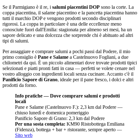
Se il Parmigiano è il re, i
salumi piacentini DOP
sono la corte. La
coppa piacentina, il salame piacentino e la pancetta piacentina hanno
tutti il marchio DOP e vengono prodotti secondo disciplinari
rigorosi. La coppa in particolare è una delle eccellenze meno
conosciute fuori dall'Emilia: stagionata per almeno sei mesi, ha un
sapore delicato e una dolcezza che sorprende chi è abituato ad altri
tipi di salumi.
Per assaggiare e comprare salumi a pochi passi dal Podere, il mio
primo consiglio è
Pane e Salame
a Castelnuovo Fogliani, a due
chilometri da qui. È un piccolo alimentari dove trovate prodotti tipici
selezionati e piatti pronti fatti in casa — perfetti se volete cenare nel
vostro alloggio con ingredienti locali senza cucinare. Accanto c'è il
Panificio Sapore di Grano
, ideale per il pane fresco, i dolci e altri
prodotti da forno.
Info pratiche — Dove comprare salumi e prodotti
locali
Pane e Salame (Castelnuovo F.): 2,3 km dal Podere —
chiuso lunedì e domenica pomeriggio
Panificio Sapore di Grano: 2,3 km dal Podere
Per una sosta completa:
KM90 Ristobottega Emiliana
(Fidenza), bottega + bar + ristorante, sempre aperto —
Sito web