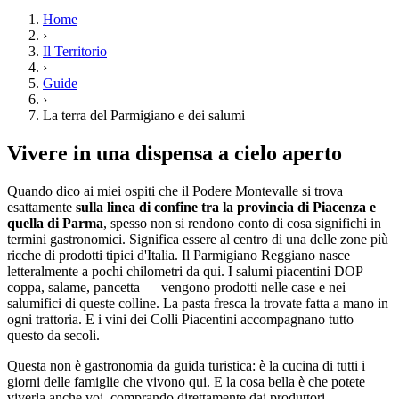
Home
›
Il Territorio
›
Guide
›
La terra del Parmigiano e dei salumi
Vivere in una dispensa a cielo aperto
Quando dico ai miei ospiti che il Podere Montevalle si trova
esattamente
sulla linea di confine tra la provincia di Piacenza e
quella di Parma
, spesso non si rendono conto di cosa significhi in
termini gastronomici. Significa essere al centro di una delle zone più
ricche di prodotti tipici d'Italia. Il Parmigiano Reggiano nasce
letteralmente a pochi chilometri da qui. I salumi piacentini DOP —
coppa, salame, pancetta — vengono prodotti nelle case e nei
salumifici di queste colline. La pasta fresca la trovate fatta a mano in
ogni trattoria. E i vini dei Colli Piacentini accompagnano tutto
questo da secoli.
Questa non è gastronomia da guida turistica: è la cucina di tutti i
giorni delle famiglie che vivono qui. E la cosa bella è che potete
viverla anche voi, comprando direttamente dai produttori,