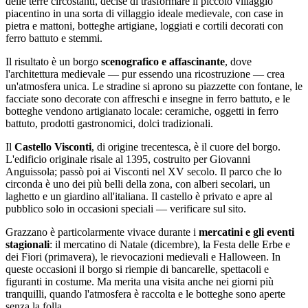
delle terre circostanti, decise di trasformare il piccolo villaggio
piacentino in una sorta di villaggio ideale medievale, con case in
pietra e mattoni, botteghe artigiane, loggiati e cortili decorati con
ferro battuto e stemmi.
Il risultato è un borgo
scenografico e affascinante
, dove
l'architettura medievale — pur essendo una ricostruzione — crea
un'atmosfera unica. Le stradine si aprono su piazzette con fontane, le
facciate sono decorate con affreschi e insegne in ferro battuto, e le
botteghe vendono artigianato locale: ceramiche, oggetti in ferro
battuto, prodotti gastronomici, dolci tradizionali.
Il
Castello Visconti
, di origine trecentesca, è il cuore del borgo.
L'edificio originale risale al 1395, costruito per Giovanni
Anguissola; passò poi ai Visconti nel XV secolo. Il parco che lo
circonda è uno dei più belli della zona, con alberi secolari, un
laghetto e un giardino all'italiana. Il castello è privato e apre al
pubblico solo in occasioni speciali — verificare sul sito.
Grazzano è particolarmente vivace durante i
mercatini e gli eventi
stagionali
: il mercatino di Natale (dicembre), la Festa delle Erbe e
dei Fiori (primavera), le rievocazioni medievali e Halloween. In
queste occasioni il borgo si riempie di bancarelle, spettacoli e
figuranti in costume. Ma merita una visita anche nei giorni più
tranquilli, quando l'atmosfera è raccolta e le botteghe sono aperte
senza la folla.