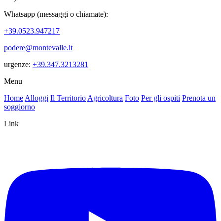
Whatsapp (messaggi o chiamate):
+39.0523.947217
podere@montevalle.it
urgenze:
+39.347.3213281
Menu
Home
Alloggi
Il Territorio
Agricoltura
Foto
Per gli ospiti
Prenota un
soggiorno
Link