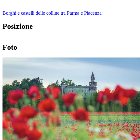
Borghi e castelli delle colline tra Parma e Piacenza
Posizione
Leaflet
|
©
OpenStreetMap
+
Foto
−