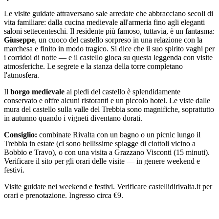
Le visite guidate attraversano sale arredate che abbracciano secoli di
vita familiare: dalla cucina medievale all'armeria fino agli eleganti
saloni settecenteschi. Il residente più famoso, tuttavia, è un fantasma:
Giuseppe
, un cuoco del castello sorpreso in una relazione con la
marchesa e finito in modo tragico. Si dice che il suo spirito vaghi per
i corridoi di notte — e il castello gioca su questa leggenda con visite
atmosferiche. Le segrete e la stanza della torre completano
l'atmosfera.
Il
borgo medievale
ai piedi del castello è splendidamente
conservato e offre alcuni ristoranti e un piccolo hotel. Le viste dalle
mura del castello sulla valle del Trebbia sono magnifiche, soprattutto
in autunno quando i vigneti diventano dorati.
Consiglio:
combinate Rivalta con un bagno o un picnic lungo il
Trebbia in estate (ci sono bellissime spiagge di ciottoli vicino a
Bobbio e Travo), o con una visita a Grazzano Visconti (15 minuti).
Verificare il sito per gli orari delle visite — in genere weekend e
festivi.
Visite guidate nei weekend e festivi. Verificare castellidirivalta.it per
orari e prenotazione. Ingresso circa €9.