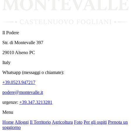
Il Podere
Str. di Montevalle 397
29010 Alseno PC
Italy
Whatsapp (messaggi o chiamate):
+39.0523.947217
podere@montevalle.it
urgenze:
+39.347.3213281
Menu
Home
Alloggi
Il Territorio
Agricoltura
Foto
Per gli ospiti
Prenota un
soggiorno