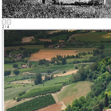
2
/ 4