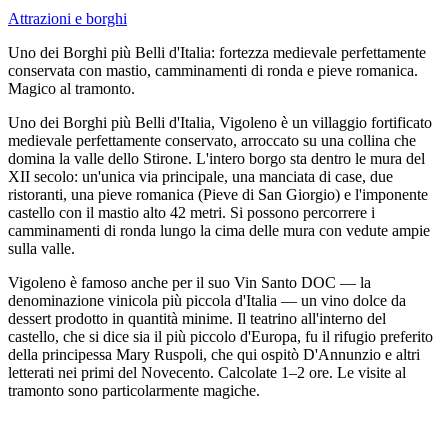
Attrazioni e borghi
Uno dei Borghi più Belli d'Italia: fortezza medievale perfettamente
conservata con mastio, camminamenti di ronda e pieve romanica.
Magico al tramonto.
Uno dei Borghi più Belli d'Italia, Vigoleno è un villaggio fortificato
medievale perfettamente conservato, arroccato su una collina che
domina la valle dello Stirone. L'intero borgo sta dentro le mura del
XII secolo: un'unica via principale, una manciata di case, due
ristoranti, una pieve romanica (Pieve di San Giorgio) e l'imponente
castello con il mastio alto 42 metri. Si possono percorrere i
camminamenti di ronda lungo la cima delle mura con vedute ampie
sulla valle.
Vigoleno è famoso anche per il suo Vin Santo DOC — la
denominazione vinicola più piccola d'Italia — un vino dolce da
dessert prodotto in quantità minime. Il teatrino all'interno del
castello, che si dice sia il più piccolo d'Europa, fu il rifugio preferito
della principessa Mary Ruspoli, che qui ospitò D'Annunzio e altri
letterati nei primi del Novecento. Calcolate 1–2 ore. Le visite al
tramonto sono particolarmente magiche.