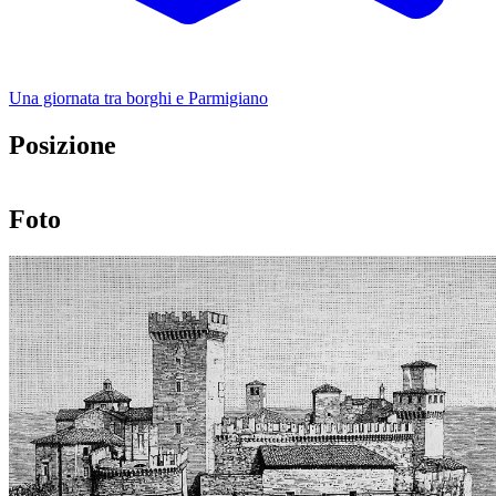
Una giornata tra borghi e Parmigiano
Posizione
Leaflet
|
©
OpenStreetMap
+
Foto
−