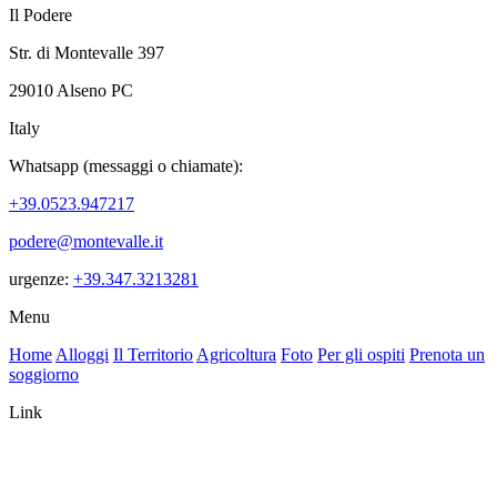
Il Podere
Str. di Montevalle 397
29010 Alseno PC
Italy
Whatsapp (messaggi o chiamate):
+39.0523.947217
podere@montevalle.it
urgenze:
+39.347.3213281
Menu
Home
Alloggi
Il Territorio
Agricoltura
Foto
Per gli ospiti
Prenota un
soggiorno
Link