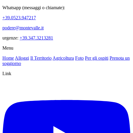
Whatsapp (messaggi o chiamate):
+39.0523.947217
podere@montevalle.it
urgenze:
+39.347.3213281
Menu
Home
Alloggi
Il Territorio
Agricoltura
Foto
Per gli ospiti
Prenota un
soggiorno
Link