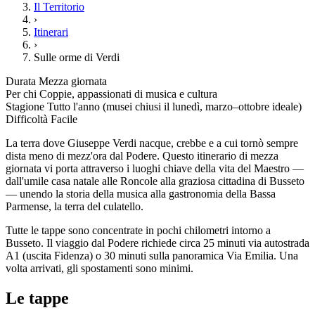
Il Territorio
›
Itinerari
›
Sulle orme di Verdi
Durata
Mezza giornata
Per chi
Coppie, appassionati di musica e cultura
Stagione
Tutto l'anno (musei chiusi il lunedì, marzo–ottobre ideale)
Difficoltà
Facile
La terra dove Giuseppe Verdi nacque, crebbe e a cui tornò sempre
dista meno di mezz'ora dal Podere. Questo itinerario di mezza
giornata vi porta attraverso i luoghi chiave della vita del Maestro —
dall'umile casa natale alle Roncole alla graziosa cittadina di Busseto
— unendo la storia della musica alla gastronomia della Bassa
Parmense, la terra del culatello.
Tutte le tappe sono concentrate in pochi chilometri intorno a
Busseto. Il viaggio dal Podere richiede circa 25 minuti via autostrada
A1 (uscita Fidenza) o 30 minuti sulla panoramica Via Emilia. Una
volta arrivati, gli spostamenti sono minimi.
Le tappe