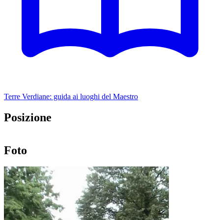
Terre Verdiane: guida ai luoghi del Maestro
Posizione
Leaflet
|
©
OpenStreetMap
+
Foto
−