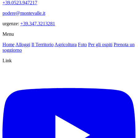
+39.0523.947217
podere@montevalle.it
urgenze:
+39.347.3213281
Menu
Home
Alloggi
Il Territorio
Agricoltura
Foto
Per gli ospiti
Prenota un
soggiorno
Link