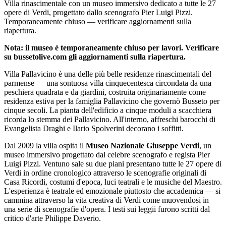
Villa rinascimentale con un museo immersivo dedicato a tutte le 27
opere di Verdi, progettato dallo scenografo Pier Luigi Pizzi.
Temporaneamente chiuso — verificare aggiornamenti sulla
riapertura.
Nota: il museo è temporaneamente chiuso per lavori. Verificare
su bussetolive.com gli aggiornamenti sulla riapertura.
Villa Pallavicino è una delle più belle residenze rinascimentali del
parmense — una sontuosa villa cinquecentesca circondata da una
peschiera quadrata e da giardini, costruita originariamente come
residenza estiva per la famiglia Pallavicino che governò Busseto per
cinque secoli. La pianta dell'edificio a cinque moduli a scacchiera
ricorda lo stemma dei Pallavicino. All'interno, affreschi barocchi di
Evangelista Draghi e Ilario Spolverini decorano i soffitti.
Dal 2009 la villa ospita il
Museo Nazionale Giuseppe Verdi
, un
museo immersivo progettato dal celebre scenografo e regista Pier
Luigi Pizzi. Ventuno sale su due piani presentano tutte le 27 opere di
Verdi in ordine cronologico attraverso le scenografie originali di
Casa Ricordi, costumi d'epoca, luci teatrali e le musiche del Maestro.
L'esperienza è teatrale ed emozionale piuttosto che accademica — si
cammina attraverso la vita creativa di Verdi come muovendosi in
una serie di scenografie d'opera. I testi sui leggii furono scritti dal
critico d'arte Philippe Daverio.